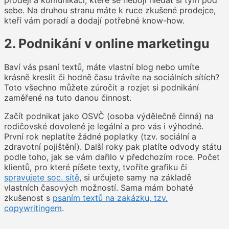
sebe. Na druhou stranu máte k ruce zkušené prodejce,
kteří vám poradí a dodají potřebné know-how.
2. Podnikání v online marketingu
Baví vás psaní textů, máte vlastní blog nebo umíte
krásně kreslit či hodně času trávíte na sociálních sítích?
Toto všechno můžete zúročit a rozjet si podnikání
zaměřené na tuto danou činnost.
Začít podnikat jako OSVČ (osoba výdělečně činná) na
rodičovské dovolené je legální a pro vás i výhodné.
První rok neplatíte žádné poplatky (tzv. sociální a
zdravotní pojištění). Další roky pak platíte odvody státu
podle toho, jak se vám dařilo v předchozím roce. Počet
klientů, pro které píšete texty, tvoříte grafiku či
spravujete soc. sítě
, si určujete samy na základě
vlastních časových možností. Sama mám bohaté
zkušenost s
psaním textů na zakázku, tzv.
copywritingem
.