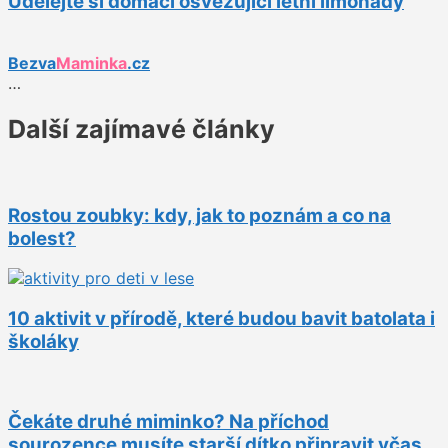
Udělejte si domácí osvěžující letní limonády
Bezva
Maminka
.cz
…
Další zajímavé články
Rostou zoubky: kdy, jak to poznám a co na
bolest?
10 aktivit v přírodě, které budou bavit batolata i
školáky
Čekáte druhé miminko? Na příchod
sourozence musíte starší dítko připravit včas