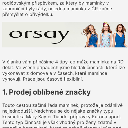
rodičovským příspěvkem, za který by maminky v
zahraniční byly rády, nejedna maminka v ČR začne
přemýšlet o přivýdělku.
V článku vám přinášíme 4 tipy, co může maminka na RD
dělat. Ve všech případech jsme hledali činnosti, které lze
vykonávat z domova a v časech, které mamince
vyhovují. Práce jsou časově flexibilní.
1. Prodej oblíbené značky
Touto cestou začíná řada maminek, protože je zdánlivě
nejjednodušší. Nadchnou se do nějaké značky typu
kosmetika Mary Kay či Tiande, přípravky Eurona apod.
Tento typ činnosti je však vhodný pro ženy zdatné v
prodeji a komunikaci, které se nebojí hledat si tým pod