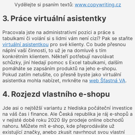
Vydělejte si psaním textů:
www.copywriting.cz
3. Práce virtuální asistentky
Pracovala jste na administrativní pozici a práce s
tabulkami či volání si s lidmi vám není cizí? Pak se staňte
virtuální asistentkou
pro své klienty. Co bude přesnou
náplní vaší činnosti, to už je na domluvě s tím
konkrétním klientem. Někteří potřebují navolávat
schůzky, jiní hledají pomoc s Excel tabulkami, dalším
pomáháte se zapsáním produktů na jeho e-shopu.
Pokud zatím netušíte, co přesně byste jako virtuální
asistentka mohla nabízet, mrkněte na
web Šťastná VA
.
4. Rozjezd vlastního e-shopu
Jde asi o nejtěžší variantu z hlediska počáteční investice
na váš čas i finance. Ale Česká republika je ráj e-shopů a
v nejisté době roku 2020 šly prodeje online obchodů
nahoru. Můžete mít e-shop, kde přeprodáváte už
existující značky, anebo zkusit navrhnout svou vlastní