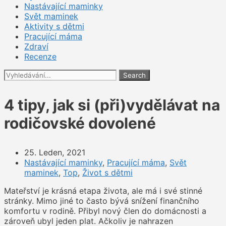
Nastávající maminky
Svět maminek
Aktivity s dětmi
Pracující máma
Zdraví
Recenze
Search
4 tipy, jak si (při)vydělávat na
rodičovské dovolené
25. Leden, 2021
Nastávající maminky
,
Pracující máma
,
Svět
maminek
,
Top
,
Život s dětmi
Mateřství je krásná etapa života, ale má i své stinné
stránky. Mimo jiné to často bývá snížení finančního
komfortu v rodině. Přibyl nový člen do domácnosti a
zároveň ubyl jeden plat. Ačkoliv je nahrazen