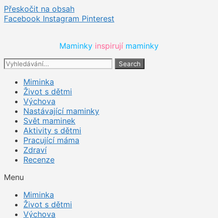
Přeskočit na obsah
Facebook
Instagram
Pinterest
Maminky 
inspirují 
maminky
Search
Miminka
Život s dětmi
Výchova
Nastávající maminky
Svět maminek
Aktivity s dětmi
Pracující máma
Zdraví
Recenze
Menu
Miminka
Život s dětmi
Výchova