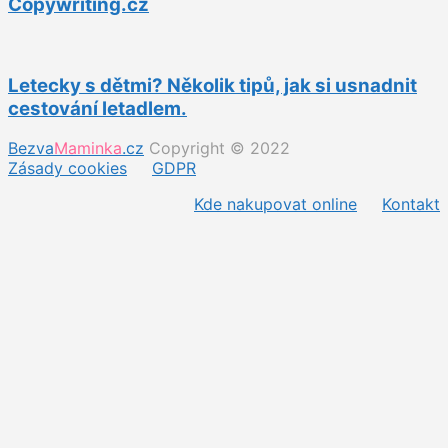
Copywriting.cz
Letecky s dětmi? Několik tipů, jak si usnadnit
cestování letadlem.
Bezva
Maminka
.cz
Copyright © 2022
Zásady cookies
GDPR
Kde nakupovat online
Kontakt