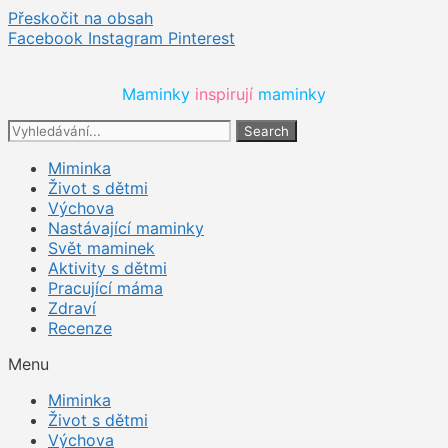
Přeskočit na obsah
Facebook
Instagram
Pinterest
Maminky 
inspirují 
maminky
Search
Miminka
Život s dětmi
Výchova
Nastávající maminky
Svět maminek
Aktivity s dětmi
Pracující máma
Zdraví
Recenze
Menu
Miminka
Život s dětmi
Výchova