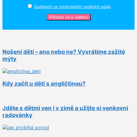
Souhlasím se zpracováním osobních údajů
Nošení dětí – ano nebo ne? Vyvrátíme zažité
mýty
Kdy začít u dětí s angličtinou?
Jděte s dětmi ven i v zimě a užijte si venkovní
radovánky