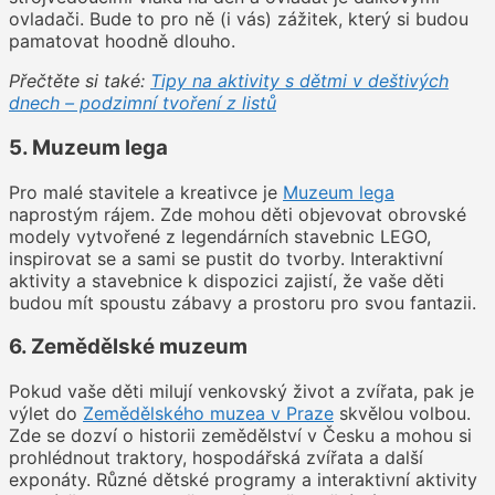
ovladači. Bude to pro ně (i vás) zážitek, který si budou
pamatovat hoodně dlouho.
Přečtěte si také:
Tipy na aktivity s dětmi v deštivých
dnech – podzimní tvoření z listů
5. Muzeum lega
Pro malé stavitele a kreativce je
Muzeum lega
naprostým rájem. Zde mohou děti objevovat obrovské
modely vytvořené z legendárních stavebnic LEGO,
inspirovat se a sami se pustit do tvorby. Interaktivní
aktivity a stavebnice k dispozici zajistí, že vaše děti
budou mít spoustu zábavy a prostoru pro svou fantazii.
6. Zemědělské muzeum
Pokud vaše děti milují venkovský život a zvířata, pak je
výlet do
Zemědělského muzea v Praze
skvělou volbou.
Zde se dozví o historii zemědělství v Česku a mohou si
prohlédnout traktory, hospodářská zvířata a další
exponáty. Různé dětské programy a interaktivní aktivity