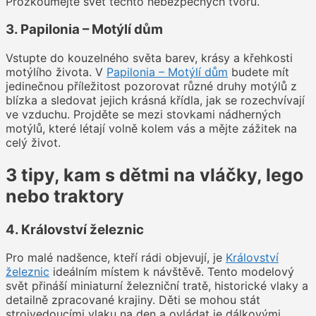
Prozkoumejte svět těchto nebezpečných tvorů.
3. Papilonia – Motýlí dům
Vstupte do kouzelného světa barev, krásy a křehkosti
motýlího života. V
Papilonia – Motýlí dům
budete mít
jedinečnou příležitost pozorovat různé druhy motýlů z
blízka a sledovat jejich krásná křídla, jak se rozechvívají
ve vzduchu. Projděte se mezi stovkami nádherných
motýlů, které létají volně kolem vás a mějte zážitek na
celý život.
3 tipy, kam s dětmi na vláčky, lego
nebo traktory
4. Království železnic
Pro malé nadšence, kteří rádi objevují, je
Království
železnic
ideálním místem k návštěvě. Tento modelový
svět přináší miniaturní železniční tratě, historické vlaky a
detailně zpracované krajiny. Děti se mohou stát
strojvedoucími vlaku na den a ovládat je dálkovými