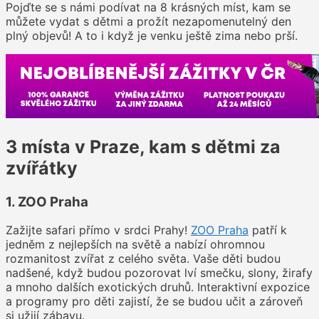
Pojďte se s námi podívat na 8 krásných míst, kam se
můžete vydat s dětmi a prožít nezapomenutelný den
plný objevů! A to i když je venku ještě zima nebo prší.
3 místa v Praze, kam s dětmi za
zvířátky
1. ZOO Praha
Zažijte safari přímo v srdci Prahy!
ZOO Praha
patří k
jedněm z nejlepších na světě a nabízí ohromnou
rozmanitost zvířat z celého světa. Vaše děti budou
nadšené, když budou pozorovat lví smečku, slony, žirafy
a mnoho dalších exotických druhů. Interaktivní expozice
a programy pro děti zajistí, že se budou učit a zároveň
si užijí zábavu.