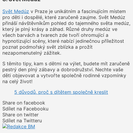
Svět Medúz
v Praze je unikátním a fascinujícím místem
pro děti i dospělé, které zaručeně zaujme. Svět Medúz
přináší návštěvníkům pohled do tajemného světa medúz,
který je plný krásy a záhad. Různé druhy medúz ve
všech barvách a tvarech zde tvoří ohromující a
hypnotizující scény, které nabízí jedinečnou příležitost
poznat podmořský svět zblízka a prožít
nezapomenutelný zážitek.
S těmito tipy, kam s dětmi na výlet, budete mít zaručeně
pestrý den plný zábavy a dobrodružství. Nechte vaše
děti objevovat a vytvořte společně rodinné vzpomínky
na celý život!
5 důvodů, proč s dítětem společně kreslit
Share on facebook
Sdílet na Facebooku
Share on twitter
Sdílet na Twitteru