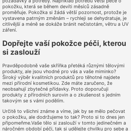
požadavky a potřeby. Například potřebu větší péče o
pokožku, která se během devíti měsíců zásadně
proměňuje. Pokožka si žádá větší pozornost, protože je
vystavena patrným změnám – rychleji se dehydratuje, je
citlivější a méně se dokáže bránit nečistotám, větru a UV
záření.
Dopřejte vaší pokožce péči, kterou
si zaslouží
Pravděpodobně vaše skříňka přetéká různými tělovými
produkty, ale jsou vhodné pro vás a vaše miminko?
Široký výběr kvalitních produktů pro těhotné najdete
mezi přírodní kosmetikou. Zde máte zaručeno, že
neobsahují zbytečné přídavky. Proto doporučuji
produkty z přírodních surovin a o zkušenost s jedním
takovým se s vámi podělím.
Určitě to všichni známe a víme, jak by se mělo pečovat
o pokožku, ale dodržujeme to tak? Proto si to dnes jen
připomeňme.Vaše tělo si zaslouží v tomto jedinečném a
náročném období péči, tak si udělejte chvilku pro sebe a