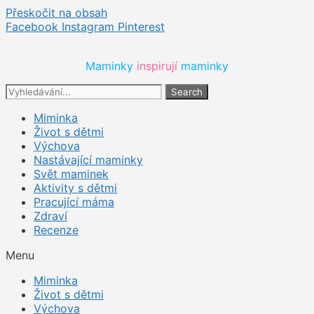
Přeskočit na obsah
Facebook
Instagram
Pinterest
Maminky 
inspirují 
maminky
Search
Miminka
Život s dětmi
Výchova
Nastávající maminky
Svět maminek
Aktivity s dětmi
Pracující máma
Zdraví
Recenze
Menu
Miminka
Život s dětmi
Výchova