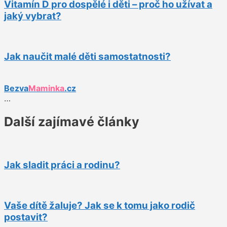
Vitamín D pro dospělé i děti – proč ho užívat a
jaký vybrat?
Jak naučit malé děti samostatnosti?
Bezva
Maminka
.cz
…
Další zajímavé články
Jak sladit práci a rodinu?
Vaše dítě žaluje? Jak se k tomu jako rodič
postavit?