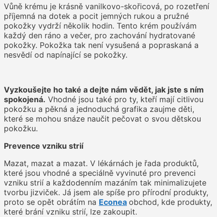
Vůně krému je krásně vanilkovo-skořicová, po rozetření
příjemná na dotek a pocit jemných rukou a pružné
pokožky vydrží několik hodin. Tento krém používám
každý den ráno a večer, pro zachování hydratované
pokožky. Pokožka tak není vysušená a popraskaná a
nesvědí od napínající se pokožky.
Vyzkoušejte ho také a dejte nám vědět, jak jste s ním
spokojená.
Vhodné jsou také pro ty, kteří mají citlivou
pokožku a pěkná a jednoduchá grafika zaujme děti,
které se mohou snáze naučit pečovat o svou dětskou
pokožku.
Prevence vzniku strií
Mazat, mazat a mazat. V lékárnách je řada produktů,
které jsou vhodné a speciálně vyvinuté pro prevenci
vzniku strií a každodenním mazáním tak minimalizujete
tvorbu jizviček. Já jsem ale spíše pro přírodní produkty,
proto se opět obrátím na
Econea
obchod, kde produkty,
které brání vzniku strií, lze zakoupit.