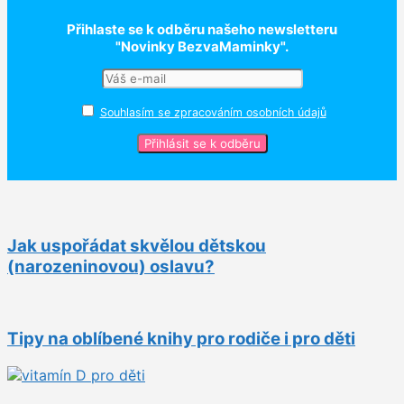
Přihlaste se k odběru našeho newsletteru
"Novinky BezvaMaminky".
Souhlasím se zpracováním osobních údajů
Jak uspořádat skvělou dětskou
(narozeninovou) oslavu?
Tipy na oblíbené knihy pro rodiče i pro děti