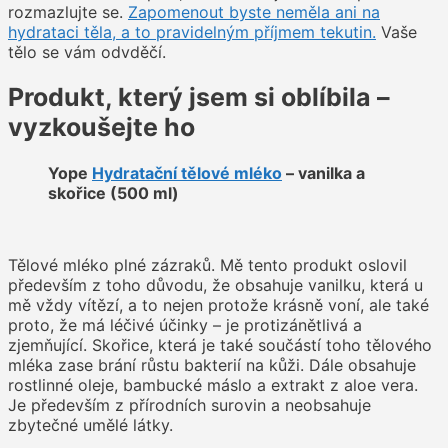
rozmazlujte se.
Zapomenout byste neměla ani na
hydrataci těla, a to pravidelným příjmem tekutin.
Vaše
tělo se vám odvděčí.
Produkt, který jsem si oblíbila –
vyzkoušejte ho
Yope
Hydratační tělové mléko
– vanilka a
skořice (500 ml)
Tělové mléko plné zázraků. Mě tento produkt oslovil
především z toho důvodu, že obsahuje vanilku, která u
mě vždy vítězí, a to nejen protože krásně voní, ale také
proto, že má léčivé účinky – je protizánětlivá a
zjemňující. Skořice, která je také součástí toho tělového
mléka zase brání růstu bakterií na kůži. Dále obsahuje
rostlinné oleje, bambucké máslo a extrakt z aloe vera.
Je především z přírodních surovin a neobsahuje
zbytečné umělé látky.