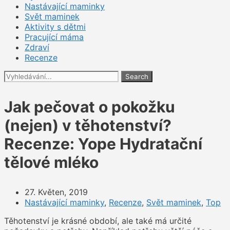
Nastávající maminky
Svět maminek
Aktivity s dětmi
Pracující máma
Zdraví
Recenze
Search
Jak pečovat o pokožku
(nejen) v těhotenství?
Recenze: Yope Hydratační
tělové mléko
27. Květen, 2019
Nastávající maminky
,
Recenze
,
Svět maminek
,
Top
Těhotenství je krásné období, ale také má určité