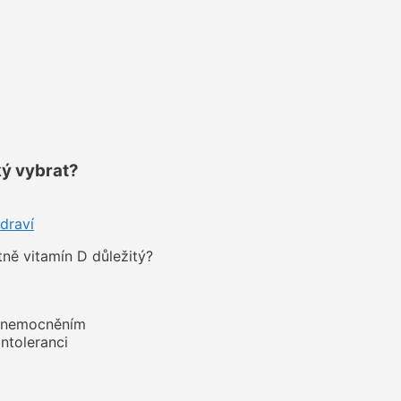
ký vybrat?
draví
tně vitamín D důležitý?
 onemocněním
intoleranci