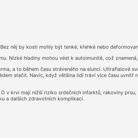
 Bez něj by kosti mohly být tenké, křehké nebo deformovan
tému. Nízké hladiny mohou vést k autoimunitě, což znamená
arma, a to během času stráveného na slunci. Ultrafialové s
idem stačit. Navíc, když většina lidí tráví více času uvnit
D v krvi mají nižší riziko srdečních infarktů, rakoviny prsu
ku a dalších zdravotních komplikací.