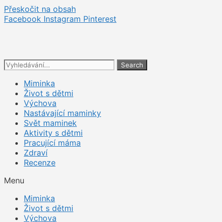
Přeskočit na obsah
Facebook
Instagram
Pinterest
Search
Miminka
Život s dětmi
Výchova
Nastávající maminky
Svět maminek
Aktivity s dětmi
Pracující máma
Zdraví
Recenze
Menu
Miminka
Život s dětmi
Výchova