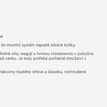
é.
, že imunitní systém napadá zdravé buňky.
větelné vlny reagují s formou cholesterolu v pokožce
ř než venku. Je tedy potřeba potřebné množství v
, rakoviny tlustého střeva a žaludku, roztroušené