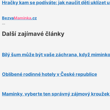
Hračky kam se podíváte: jak naučit děti uklízet 
Bezva
Maminka
.cz
…
Další zajímavé články
Bílý šum může být vaše záchrana, když mimink
Oblíbené rodinné hotely v České republice
Maminky, vyberte ten správný zájmový kroužek p