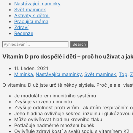
Nastávající maminky
Svět maminek
Aktivity s dětmi
Pracující máma
Zdraví
Recenze
Search
Vitamín D pro dospělé i děti – proč ho užívat a ja
11. Leden, 2021
Miminka
,
Nastávající maminky
,
Svět maminek
,
Top
,
Z
O vitaminu D už jste určitě někdy slyšela. Proč je ale vlas
Je modulátorem imunitního systému
Zvyšuje vrozenou imunitu
Zvyšuje odolnost proti virům i akutním respiračním
Jeho hladina ovlivňuje sekreci inzulinu i glukózovou 
Může ovlivňovat hladinu krevního tlaku
Potlačuje nadměrné množení buněk
Ovlivňuje zdraví kostí a svalů spolu s vitamínem K2