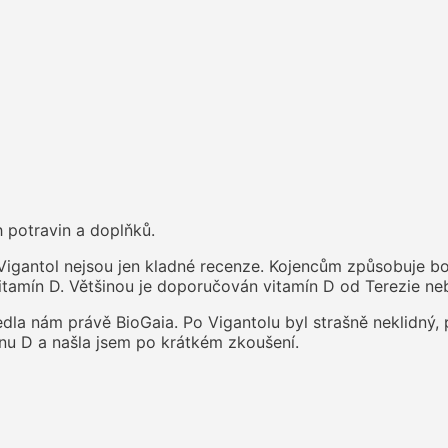
 potravin a doplňků.
 Vigantol nejsou jen kladné recenze. Kojencům způsobuje bo
vitamín D. Většinou je doporučován vitamín D od Terezie neb
la nám právě BioGaia. Po Vigantolu byl strašně neklidný, p
mínu D a našla jsem po krátkém zkoušení.