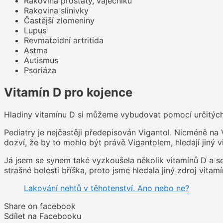
Rakovina prostaty, vaječníků
Rakovina slinivky
Častější zlomeniny
Lupus
Revmatoidní artritida
Astma
Autismus
Psoriáza
Vitamín D pro kojence
Hladiny vitamínu D si můžeme vybudovat pomocí určitých
Pediatry je nejčastěji předepisován Vigantol. Nicméně na
dozví, že by to mohlo být právě Vigantolem, hledají jiný 
Já jsem se synem také vyzkoušela několik vitamínů D a sed
strašné bolesti bříška, proto jsme hledala jiný zdroj vita
Lakování nehtů v těhotenství. Ano nebo ne?
Share on facebook
Sdílet na Facebooku