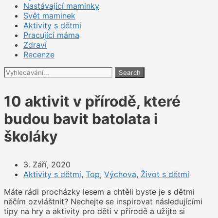
Nastávající maminky
Svět maminek
Aktivity s dětmi
Pracující máma
Zdraví
Recenze
Search
10 aktivit v přírodě, které
budou bavit batolata i
školáky
3. Září, 2020
Aktivity s dětmi
,
Top
,
Výchova
,
Život s dětmi
Máte rádi procházky lesem a chtěli byste je s dětmi
něčím ozvláštnit? Nechejte se inspirovat následujícími
tipy na hry a aktivity pro děti v přírodě a užijte si