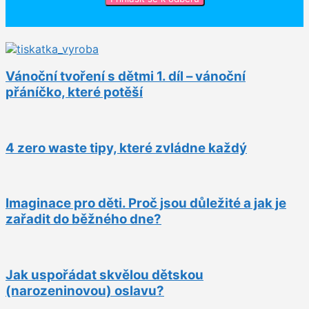
Vánoční tvoření s dětmi 1. díl – vánoční
přáníčko, které potěší
4 zero waste tipy, které zvládne každý
Imaginace pro děti. Proč jsou důležité a jak je
zařadit do běžného dne?
Jak uspořádat skvělou dětskou
(narozeninovou) oslavu?