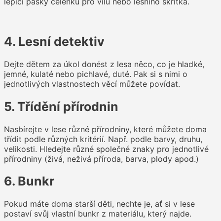
lepicí pásky čelenku pro vílu nebo lesního skřítka.
4. Lesní detektiv
Dejte dětem za úkol donést z lesa něco, co je hladké,
jemné, kulaté nebo pichlavé, duté. Pak si s nimi o
jednotlivých vlastnostech věcí můžete povídat.
5. Třídění přírodnin
Nasbírejte v lese různé přírodniny, které můžete doma
třídit podle různých kritérií. Např. podle barvy, druhu,
velikosti. Hledejte různé společné znaky pro jednotlivé
přírodniny (živá, neživá příroda, barva, plody apod.)
6. Bunkr
Pokud máte doma starší děti, nechte je, ať si v lese
postaví svůj vlastní bunkr z materiálu, který najde.