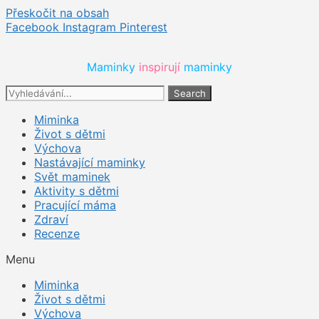
Přeskočit na obsah
Facebook
Instagram
Pinterest
Maminky 
inspirují 
maminky
Search
Miminka
Život s dětmi
Výchova
Nastávající maminky
Svět maminek
Aktivity s dětmi
Pracující máma
Zdraví
Recenze
Menu
Miminka
Život s dětmi
Výchova