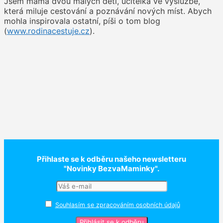
Jsem máma dvou malých dětí, učitelka ve výslužbě,
která miluje cestování a poznávání nových míst. Abych
mohla inspirovala ostatní, píši o tom blog
(
www.rodinacestuje.cz
).
Přihlaste se k odběru našeho newsletteru
"Novinky BezvaMaminky".
Souhlasím se zpracováním osobních údajů