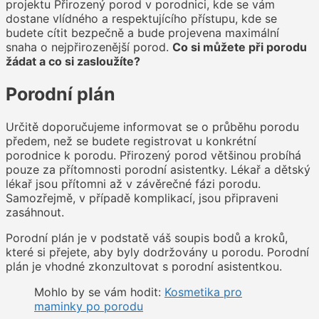
projektu Přirozený porod v porodnici, kde se vám
dostane vlídného a respektujícího přístupu, kde se
budete cítit bezpečně a bude projevena maximální
snaha o nejpřirozenější porod.
Co si můžete při porodu
žádat a co si zasloužíte?
Porodní plán
Určitě doporučujeme informovat se o průběhu porodu
předem, než se budete registrovat u konkrétní
porodnice k porodu. Přirozený porod většinou probíhá
pouze za přítomnosti porodní asistentky. Lékař a dětský
lékař jsou přítomni až v závěrečné fázi porodu.
Samozřejmě, v případě komplikací, jsou připraveni
zasáhnout.
Porodní plán je v podstatě váš soupis bodů a kroků,
které si přejete, aby byly dodržovány u porodu. Porodní
plán je vhodné zkonzultovat s porodní asistentkou.
Mohlo by se vám hodit:
Kosmetika pro
maminky po porodu