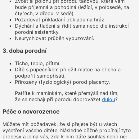
Zvolit si polohu při porodu takovou, která vám
bude příjemná a pohodlná (ležící, v polosedě, na
čtyřech, v dřepu, v sedě)
Požadovat přikládání obkladu na hráz.
Dýchání a tlačení si řídit sama nebo dle instrukcí
porodní asistentky.
Neurychlovat průběh vypuzování.
3. doba porodní
Ticho, teplo, přítmí.
Dítě s pupečníkem přiložit matce na břicho a
podpořit samopřisátí.
Přirozený (fyziologický) porod placenty.
Patříte k maminkám, které přemýšlí nad tím,
že se nechají při porodu doprovázet
dulou
?
Péče o novorozence
Můžete mít požadavek, že si přejete být u všech
vyšetření vašeho dítěte. Následně běžně probíhají tyto
procesy a je na vás, zda k nim dáte souhlas nebo ne: