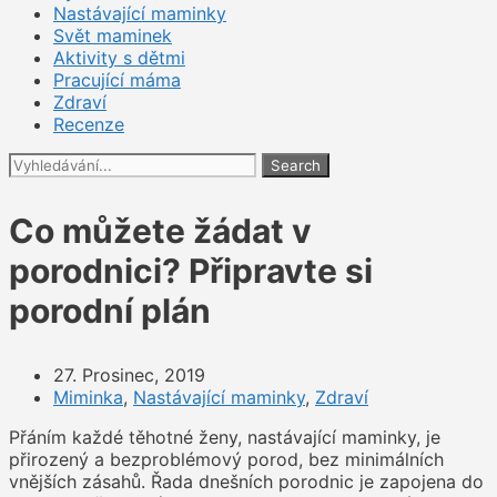
Nastávající maminky
Svět maminek
Aktivity s dětmi
Pracující máma
Zdraví
Recenze
Search
Co můžete žádat v
porodnici? Připravte si
porodní plán
27. Prosinec, 2019
Miminka
,
Nastávající maminky
,
Zdraví
Přáním každé těhotné ženy, nastávající maminky, je
přirozený a bezproblémový porod, bez minimálních
vnějších zásahů. Řada dnešních porodnic je zapojena do