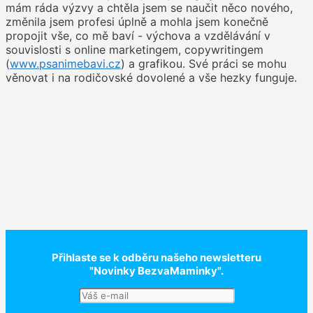
mám ráda výzvy a chtěla jsem se naučit něco nového,
změnila jsem profesi úplně a mohla jsem konečně
propojit vše, co mě baví - výchova a vzdělávání v
souvislosti s online marketingem, copywritingem
(
www.psanimebavi.cz
) a grafikou. Své práci se mohu
věnovat i na rodičovské dovolené a vše hezky funguje.
Přihlaste se k odběru našeho newsletteru
"Novinky BezvaMaminky".