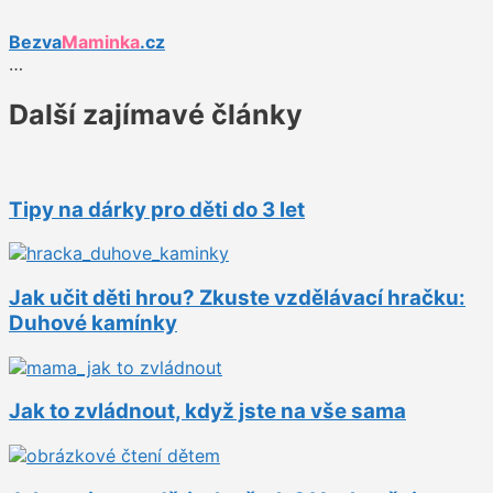
Bezva
Maminka
.cz
…
Další zajímavé články
Tipy na dárky pro děti do 3 let
Jak učit děti hrou? Zkuste vzdělávací hračku:
Duhové kamínky
Jak to zvládnout, když jste na vše sama