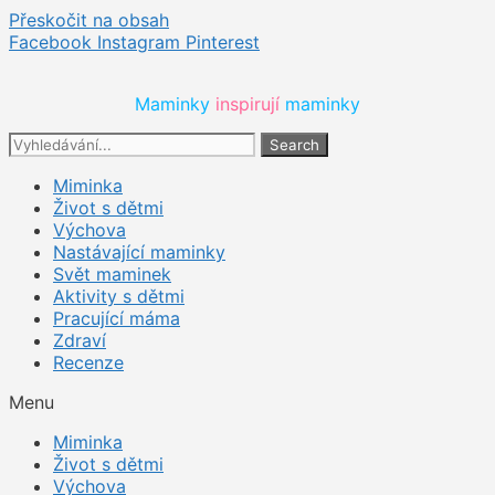
Přeskočit na obsah
Facebook
Instagram
Pinterest
Maminky 
inspirují 
maminky
Search
Miminka
Život s dětmi
Výchova
Nastávající maminky
Svět maminek
Aktivity s dětmi
Pracující máma
Zdraví
Recenze
Menu
Miminka
Život s dětmi
Výchova