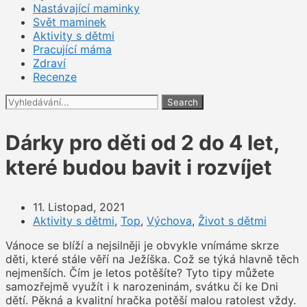
Nastávající maminky
Svět maminek
Aktivity s dětmi
Pracující máma
Zdraví
Recenze
Search
Dárky pro děti od 2 do 4 let,
které budou bavit i rozvíjet
11. Listopad, 2021
Aktivity s dětmi
,
Top
,
Výchova
,
Život s dětmi
Vánoce se blíží a nejsilněji je obvykle vnímáme skrze
děti, které stále věří na Ježíška. Což se týká hlavně těch
nejmenších. Čím je letos potěšíte? Tyto tipy můžete
samozřejmě využít i k narozeninám, svátku či ke Dni
dětí. Pěkná a kvalitní hračka potěší malou ratolest vždy.