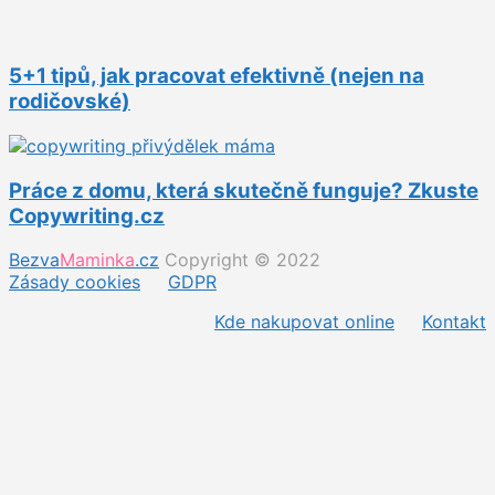
5+1 tipů, jak pracovat efektivně (nejen na
rodičovské)
Práce z domu, která skutečně funguje? Zkuste
Copywriting.cz
Bezva
Maminka
.cz
Copyright © 2022
Zásady cookies
GDPR
Kde nakupovat online
Kontakt