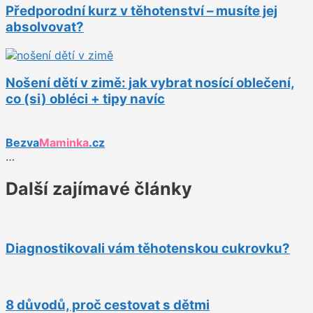
Předporodní kurz v těhotenství – musíte jej
absolvovat?
Nošení dětí v zimě: jak vybrat nosící oblečení,
co (si) obléci + tipy navíc
Bezva
Maminka
.cz
…
Další zajímavé články
Diagnostikovali vám těhotenskou cukrovku?
8 důvodů, proč cestovat s dětmi