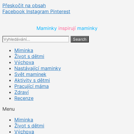
Přeskočit na obsah
Facebook
Instagram
Pinterest
Maminky 
inspirují 
maminky
Search
Miminka
Život s dětmi
Výchova
Nastávající maminky
Svět maminek
Aktivity s dětmi
Pracující máma
Zdraví
Recenze
Menu
Miminka
Život s dětmi
Výchova