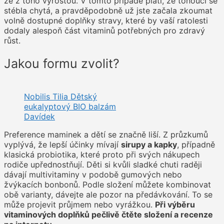
že z toho vyrostou. V tomto případě platí, že tonoucí se
stébla chytá, a pravděpodobně už jste začala zkoumat
volně dostupné doplňky stravy, které by vaší ratolesti
dodaly alespoň část vitaminů potřebných pro zdravý
růst.
Jakou formu zvolit?
Nobilis Tilia Dětský
eukalyptový BIO balzám
Davídek
Preference maminek a dětí se značně liší. Z průzkumů
vyplývá, že lepší účinky mívají
sirupy a kapky
, případně
klasická probiotika, které proto při svých nákupech
rodiče upřednostňují. Děti si kvůli sladké chuti raději
dávají multivitaminy v podobě gumových nebo
žvýkacích bonbonů. Podle složení můžete kombinovat
obě varianty, dávejte ale pozor na předávkování. To se
může projevit průjmem nebo vyrážkou.
Při výběru
vitaminových doplňků pečlivě čtěte složení a recenze