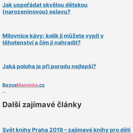
Jak uspořádat skvělou dětskou
(narozeninovou) oslavu?
Milovnice kávy: kolik jí můžete vypít v
těhotenství a čím ji nahradit?
Jaká poloha je při porodu nejlepší?
Bezva
Maminka
.cz
…
Další zajímavé články
Svět knihy Praha 2019 – zajímavé knihy pro děti