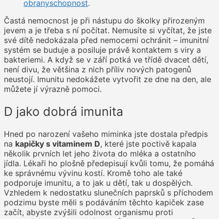
obranyschopnost
.
Častá nemocnost je při nástupu do školky přirozeným
jevem a je třeba s ní počítat. Nemusíte si vyčítat, že jste
své dítě nedokázala před nemocemi ochránit – imunitní
systém se buduje a posiluje právě kontaktem s viry a
bakteriemi. A když se v září potká ve třídě dvacet dětí,
není divu, že většina z nich příliv nových patogenů
neustojí. Imunitu nedokážete vytvořit ze dne na den, ale
můžete jí výrazně pomoci.
D jako dobrá imunita
Hned po narození vašeho miminka jste dostala předpis
na
kapičky s vitaminem D
, které jste poctivě kapala
několik prvních let jeho života do mléka a ostatního
jídla. Lékaři ho plošně předepisují kvůli tomu, že pomáhá
ke správnému vývinu kostí. Kromě toho ale také
podporuje imunitu, a to jak u dětí, tak u dospělých.
Vzhledem k nedostatku slunečních paprsků s příchodem
podzimu byste měli s podáváním těchto kapiček zase
začít, abyste zvýšili odolnost organismu proti