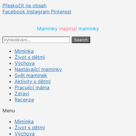
Přeskočit na obsah
Facebook
Instagram
Pinterest
Maminky 
inspirují 
maminky
Search
Miminka
Život s dětmi
Výchova
Nastávající maminky
Svět maminek
Aktivity s dětmi
Pracující máma
Zdraví
Recenze
Menu
Miminka
Život s dětmi
Výchova