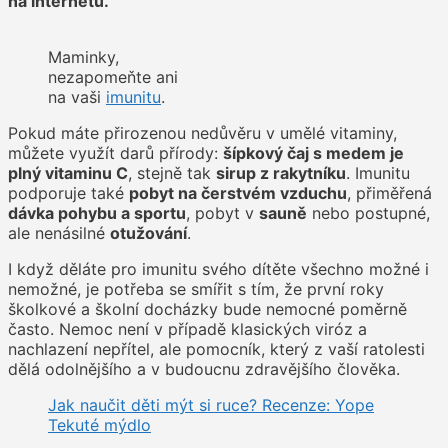
na internetu.
Maminky,
nezapomeňte ani
na vaši
imunitu
.
Pokud máte přirozenou nedůvěru v umělé vitaminy,
můžete využít darů přírody:
šípkový čaj s medem je
plný vitaminu C
, stejně tak
sirup z rakytníku
. Imunitu
podporuje také
pobyt na čerstvém vzduchu
, přiměřená
dávka pohybu a sportu
, pobyt v
sauně
nebo postupné,
ale nenásilné
otužování
.
I když děláte pro imunitu svého dítěte všechno možné i
nemožné, je potřeba se smířit s tím, že první roky
školkové a školní docházky bude nemocné poměrně
často. Nemoc není v případě klasických viróz a
nachlazení nepřítel, ale pomocník, který z vaší ratolesti
dělá odolnějšího a v budoucnu zdravějšího člověka.
Jak naučit děti mýt si ruce? Recenze: Yope
Tekuté mýdlo