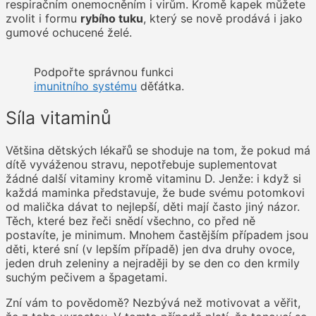
respiračním onemocněním i virům. Kromě kapek můžete
zvolit i formu
rybího tuku
, který se nově prodává i jako
gumové ochucené želé.
Podpořte správnou funkci
imunitního systému
děťátka.
Síla vitaminů
Většina dětských lékařů se shoduje na tom, že pokud má
dítě vyváženou stravu, nepotřebuje suplementovat
žádné další vitaminy kromě vitaminu D. Jenže: i když si
každá maminka představuje, že bude svému potomkovi
od malička dávat to nejlepší, děti mají často jiný názor.
Těch, které bez řeči snědí všechno, co před ně
postavíte, je minimum. Mnohem častějším případem jsou
děti, které sní (v lepším případě) jen dva druhy ovoce,
jeden druh zeleniny a nejraději by se den co den krmily
suchým pečivem a špagetami.
Zní vám to povědomě? Nezbývá než motivovat a věřit,