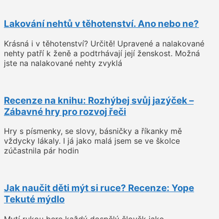
Lakování nehtů v těhotenství. Ano nebo ne?
Krásná i v těhotenství? Určitě! Upravené a nalakované
nehty patří k ženě a podtrhávají její ženskost. Možná
jste na nalakované nehty zvyklá
Recenze na knihu: Rozhýbej svůj jazýček –
Zábavné hry pro rozvoj řeči
Hry s písmenky, se slovy, básničky a říkanky mě
vždycky lákaly. I já jako malá jsem se ve školce
zúčastnila pár hodin
Jak naučit děti mýt si ruce? Recenze: Yope
Tekuté mýdlo
Mytí rukou bere každý dospělý člověk jako