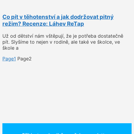
Co pít v těhotenství a jak dodržovat pitný
režim? Recenze: Láhev ReTap
Už od dětství nám vštěpují, že je potřeba dostatečně
pít. Slyšíme to nejen v rodině, ale také ve školce, ve
škole a
Page
1
Page
2