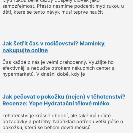
samozřejmost. Přesto nesmíme podcenit mytí rukou u
dětí, které se tento návyk musí teprve naučit
Jak šetřit čas v rodičovství? Maminky,
nakupujte online
Čas každé z nás je velmi drahocenný. Využijte ho
efektivněji a nebuďte otrokem nákupních center a
hypermarketů. V dnešní době, kdy je
Jak pečovat o pokožku (nejen) v těhotenství?
Recenze: Yope Hydratační tělové mléko
Těhotenství je krásné období, ale také má určité
požadavky a potřeby. Například potřebu větší péče o
pokožku, která se během devíti měsíců