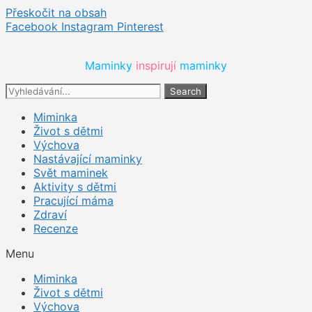
Přeskočit na obsah
Facebook
Instagram
Pinterest
Maminky 
inspirují 
maminky
Search
Miminka
Život s dětmi
Výchova
Nastávající maminky
Svět maminek
Aktivity s dětmi
Pracující máma
Zdraví
Recenze
Menu
Miminka
Život s dětmi
Výchova